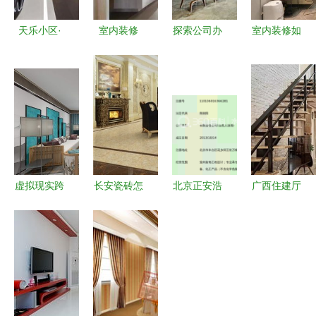
天乐小区·
室内装修
探索公司办
室内装修如
亿津国际设
硬装包括哪
公环境设计
何控制好预
计室内装饰
些工程项目
从实景照片
算 别再花
工程解析
绍兴室内设
到施工图纸
冤枉钱了，
计暑假班
的全维度视
看完这篇小
角
白变行家
虚拟现实跨
长安瓷砖怎
北京正安浩
广西住建厅
界赋能 VR
么样？从性
建门窗 匠
明确 交付
技术在室内
能、设计到
心锻造品
全装修住宅
装饰工程中
性价比全方
质，室内装
应与样板房
的应用与前
位解读室内
饰工程典范
标准一致，
景
装饰应用
室内装饰工
程须达标