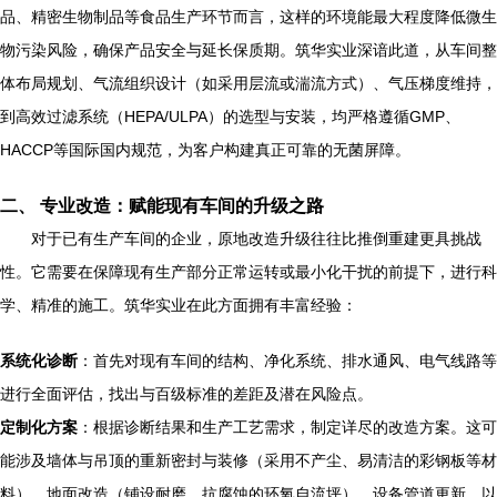
品、精密生物制品等食品生产环节而言，这样的环境能最大程度降低微生
物污染风险，确保产品安全与延长保质期。筑华实业深谙此道，从车间整
体布局规划、气流组织设计（如采用层流或湍流方式）、气压梯度维持，
到高效过滤系统（HEPA/ULPA）的选型与安装，均严格遵循GMP、
HACCP等国际国内规范，为客户构建真正可靠的无菌屏障。
二、 专业改造：赋能现有车间的升级之路
对于已有生产车间的企业，原地改造升级往往比推倒重建更具挑战
性。它需要在保障现有生产部分正常运转或最小化干扰的前提下，进行科
学、精准的施工。筑华实业在此方面拥有丰富经验：
系统化诊断
：首先对现有车间的结构、净化系统、排水通风、电气线路等
进行全面评估，找出与百级标准的差距及潜在风险点。
定制化方案
：根据诊断结果和生产工艺需求，制定详尽的改造方案。这可
能涉及墙体与吊顶的重新密封与装修（采用不产尘、易清洁的彩钢板等材
料）、地面改造（铺设耐磨、抗腐蚀的环氧自流坪）、设备管道更新、以