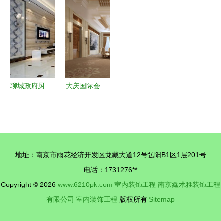
造品质室内
室内装饰工
程，你的选
饰工程的质
空间的匠心
程 无锡德
择没有错！
感之选——
之道
旺装饰的匠
佛山市禅城
心之作
区九孔装饰
材料经营部
产品展示
聊城政府厨
大庆国际会
具招标市场
展中心室内
分析与室内
装饰工程
装饰工程结
空间美学与
合趋势
功能融合的
地址：南京市雨花经济开发区龙藏大道12号弘阳B1区1层201号
典范
电话：1731276**
Copyright © 2026
www.6210pk.com
室内装饰工程
南京鑫术雅装饰工程
有限公司
室内装饰工程
版权所有
Sitemap