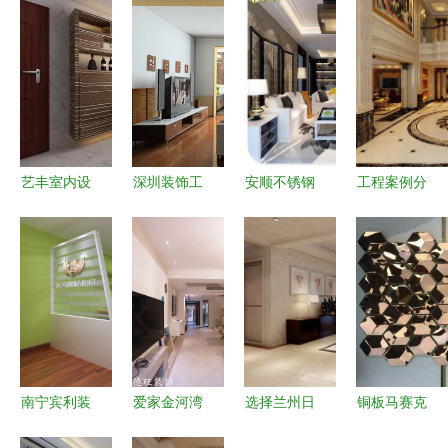
艺丰室内设
深圳装饰工
安顺不锈钢
工程案例分
计装饰 一
程公司 兴
酒店装饰工
析 某高端
站式服务的
万家室内装
程规格 现
住宅室内装
行业典范
饰设计工程
代室内装饰
饰工程的精
的优势与价
的艺术与实
细化管理与
格分析
用融合
实践
南宁宾利装
爱家金河湾
选择兰州日
铜板马赛克
饰工程 打
0 149081
盛装饰工
现代室内装